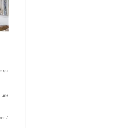
e qui
r une
ner à