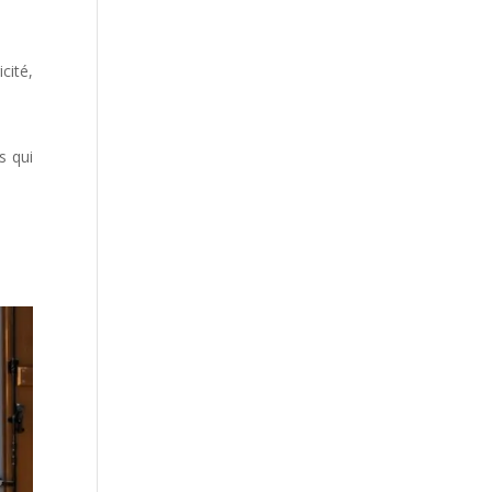
cité,
s qui