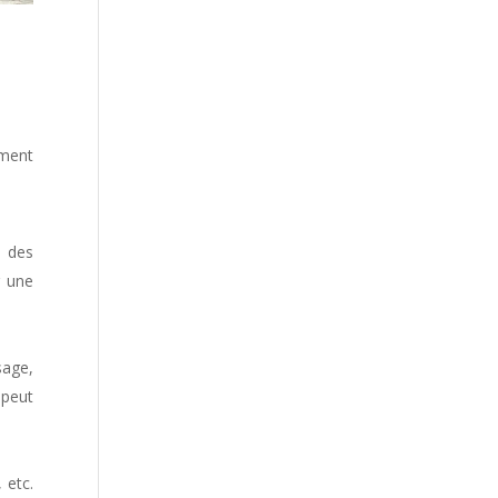
ement
n des
r une
sage,
 peut
 etc.