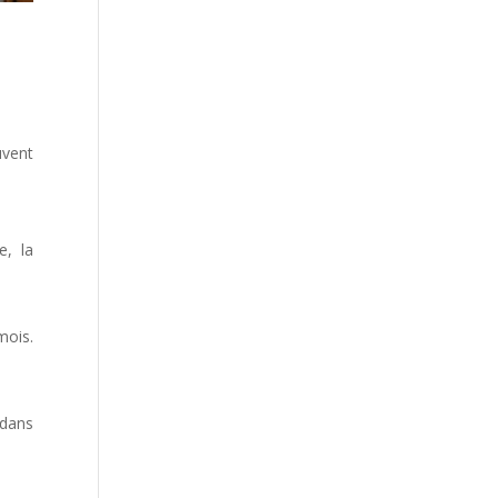
uvent
e, la
mois.
 dans