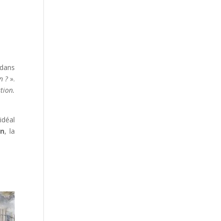
 dans
on ?
».
tion.
idéal
in
, la